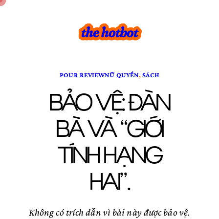
Chuyển
đến
the hotbot
phần
nội
dung
POUR REVIEW
NỮ QUYỀN
, 
SÁCH
BẢO VỆ: ĐÀN
BÀ VÀ “GIỚI
TÍNH HẠNG
HAI”.
Không có trích dẫn vì bài này được bảo vệ.