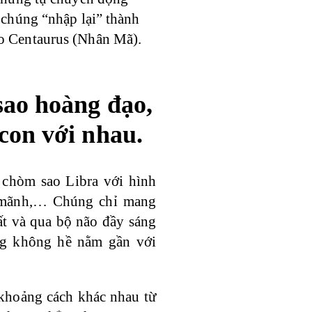
 chúng “nhập lại” thành
o Centaurus (Nhân Mã).
sao hoàng đạo,
con với nhau.
 chòm sao Libra với hình
g mãnh,… Chúng chỉ mang
t và qua bộ não đầy sáng
úng không hề nằm gần với
khoảng cách khác nhau từ