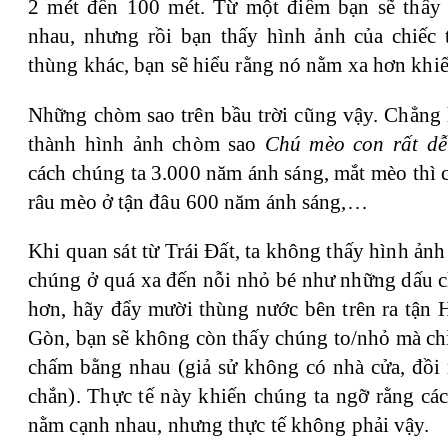
2 mét đến 100 mét. Từ một điểm bạn sẽ thấy
nhau, nhưng rồi bạn thấy hình ảnh của chiếc
thùng khác, bạn sẽ hiểu rằng nó nằm xa hơn khi
Những chòm sao trên bầu trời cũng vậy. Chẳng 
thành hình ảnh chòm sao
Chú mèo con rất dễ
cách chúng ta 3.000 năm ánh sáng, mắt mèo thì 
râu mèo ở tận đâu 600 năm ánh sáng,…
Khi quan sát từ Trái Đất, ta không thấy hình ản
chúng ở quá xa đến nỗi nhỏ bé như những dấu c
hơn, hãy đẩy mười thùng nước bên trên ra tận H
Gòn, bạn sẽ không còn thấy chúng to/nhỏ mà ch
chấm bằng nhau (giả sử không có nhà cửa, đồi
chắn). Thực tế này khiến chúng ta ngỡ rằng cá
nằm cạnh nhau, nhưng thực tế không phải vậy.