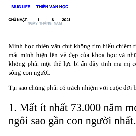
MUG LIFE
THIÊN VĂN HỌC
CHỦ NHẬT,
1
8
2021
NGÀY
THÁNG
NĂM
Mình học thiên văn chứ không tìm hiểu chiêm t
mắt mình hiện lên vẻ đẹp của khoa học và nhữ
không phải một thế lực bí ẩn đầy tính ma mị c
sống con người.
Tại sao chúng phải có trách nhiệm với cuộc đời 
1. Mất ít nhất 73.000 năm m
ngôi sao gần con người nhất.