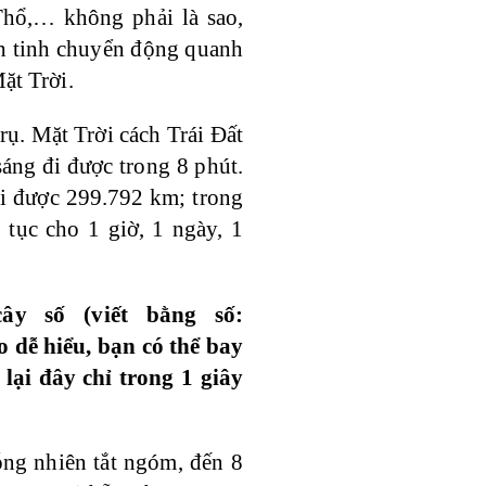
hổ,… không phải là sao,
nh tinh chuyển động quanh
ặt Trời.
rụ. Mặt Trời cách Trái Đất
áng đi được trong 8 phút.
i được 299.792 km; trong
p tục cho 1 giờ, 1 ngày, 1
y số (viết bằng số:
o dễ hiểu, bạn có thể bay
lại đây chỉ trong 1 giây
ỗng nhiên tắt ngóm, đến 8