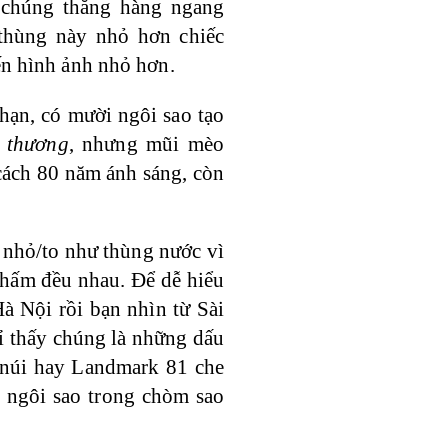
 chúng thẳng hàng ngang
 thùng này nhỏ hơn chiếc
ến hình ảnh nhỏ hơn.
hạn, có mười ngôi sao tạo
 thương
, nhưng mũi mèo
cách 80 năm ánh sáng, còn
h nhỏ/to như thùng nước vì
hấm đều nhau. Để dễ hiểu
à Nội rồi bạn nhìn từ Sài
ỉ thấy chúng là những dấu
 núi hay Landmark 81 che
c ngôi sao trong chòm sao