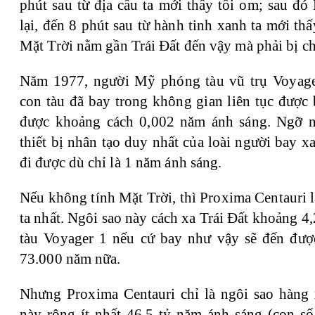
phút sau từ địa cầu ta mới thấy tối om; sau đ
lại, đến 8 phút sau từ hành tinh xanh ta mới thấ
Mặt Trời nằm gần Trái Đất đến vậy mà phải bị c
Năm 1977, người Mỹ phóng tàu vũ trụ Voyage
con tàu đã bay trong không gian liên tục được
được khoảng cách 0,002 năm ánh sáng. Ngỡ n
thiết bị nhân tạo duy nhất của loài người bay 
đi được dù chỉ là 1 năm ánh sáng.
Nếu không tính Mặt Trời, thì Proxima Centauri 
ta nhất. Ngôi sao này cách xa Trái Đất khoảng 4,
tàu Voyager 1 nếu cứ bay như vậy sẽ đến đượ
73.000 năm nữa.
Nhưng Proxima Centauri chỉ là ngôi sao hàng 
này rộng ít nhất 46,5 tỷ năm ánh sáng (con số