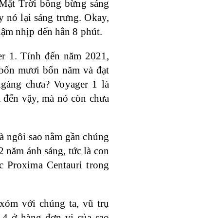
ó Mặt Trời bỗng bừng sáng
y nó lại sáng trưng. Okay,
hậm nhịp đến hẳn 8 phút.
r 1. Tính đến năm 2021,
 bốn mươi bốn năm và đạt
gàng chưa? Voyager 1 là
xa đến vậy, mà nó còn chưa
là ngôi sao nằm gần chúng
2 năm ánh sáng, tức là con
c Proxima Centauri trong
xóm với chúng ta, vũ trụ
 4 ở hàng đơn vị của sao